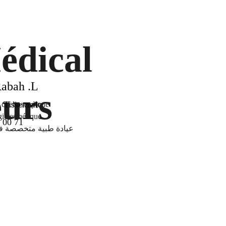
édical 
Rabah .L
eurs
 Tissemsilt
t coelioscopique
ie esthétique
 00 71
عيادة طبية متخصصة في 