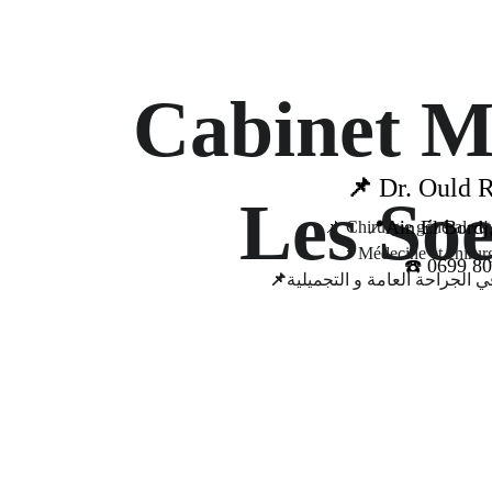
Cabinet M
📌 
Dr. Ould 
Les So
📍Ain El Bordj,
📌 Chirurgie générale e
📌Médecine et chirurg
☎️ 0
699 80
📌
الجراحة العامة و التجميلية